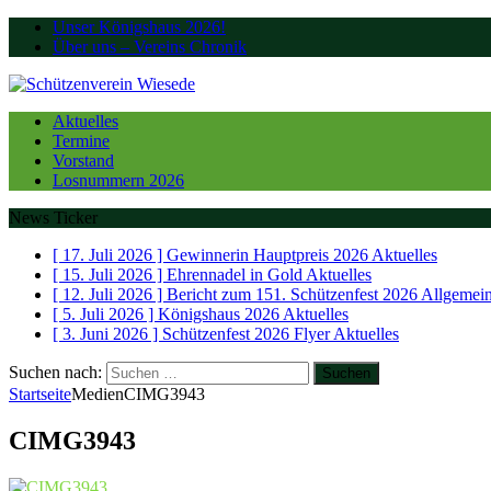
Unser Königshaus 2026!
Über uns – Vereins Chronik
Aktuelles
Termine
Vorstand
Losnummern 2026
News Ticker
[ 17. Juli 2026 ]
Gewinnerin Hauptpreis 2026
Aktuelles
[ 15. Juli 2026 ]
Ehrennadel in Gold
Aktuelles
[ 12. Juli 2026 ]
Bericht zum 151. Schützenfest 2026
Allgemei
[ 5. Juli 2026 ]
Königshaus 2026
Aktuelles
[ 3. Juni 2026 ]
Schützenfest 2026 Flyer
Aktuelles
Suchen nach:
Startseite
Medien
CIMG3943
CIMG3943